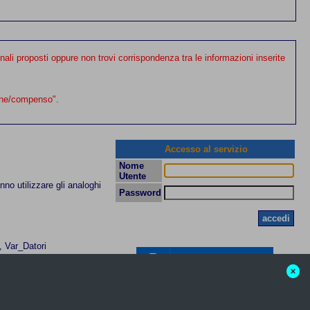
tra le informazioni inserite
zione/compenso".
Accesso al servizio
Nome
Utente
no utilizzare gli analoghi
Password
 Var_Datori