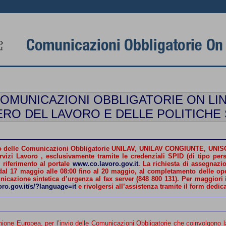
OMUNICAZIONI OBBLIGATORIE ON LI
ERO DEL LAVORO E DELLE POLITICHE 
’invio delle Comunicazioni Obbligatorie UNILAV, UNILAV CONGIUNTE, 
ervizi Lavoro ,
esclusivamente tramite le credenziali SPID
 riferimento al portale
www.co.lavoro.gov.it
. La richiesta di assegnaz
r (848 800 131). Per maggiori informazioni in merito alle procedure si può consultare l’URP del
oro.gov.it/s/?language=it
e rivolgersi all’assistenza tramite il form dedic
ligatorie che coinvolgono lavoratori con cittadinanza britannica sarà necessario fornire i dati di un