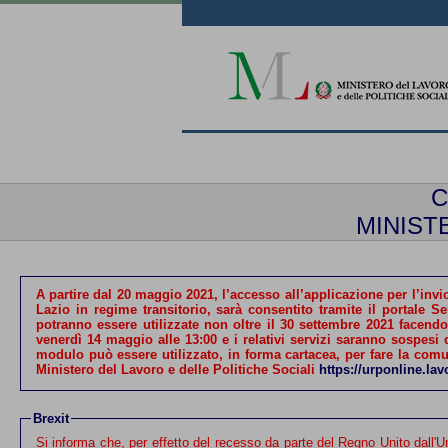
C
MINIST
A partire dal
20 maggio 2021
, l’accesso all’applicazione per l
Lazio
in regime transitorio, sarà consentito tramite il portale S
potranno essere utilizzate non oltre il 30 settembre 2021 facendo
venerdì 14 maggio alle 13:00
e i relativi servizi saranno sospesi dal 17 maggio alle 08:00 fino al 20 maggio, al completamento delle operazioni. In caso di malfunzionamento del servizio informatico, il
modulo può essere utilizzato, in forma cartacea, per fare la comunicazione sintetica d’urgenza al fax serve
Ministero del Lavoro e delle Politiche Sociali
https://urponline.lav
Brexit
Si informa che, per effetto del recesso da parte del Regno Unito dall'Unione Europea, per l’invio delle Comunicazioni Obb