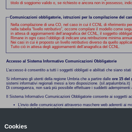
titolo di soggiorno valido o, se richiesto e ancora n
Comunicazioni obbligatorie, istruzioni per la compilazione del 
Nella compilazione di una CO, nel caso in cui il CCNL di riferimento per un rapporto di lavoro n
nella tabella “livello retributivo”, occorre compilare il modello come seg
in attesa di aggiornamenti dell’anagrafica del CCNL, il soggetto obblig
Rimane in ogni caso l’obbligo di indicare una retribuzione minima annu
Nei casi in cui è proposto un livello retributivo diverso da quello appl
Tutto ciò in attesa degli aggiornamenti dell’anagrafica del CCNL.
Accesso al Sistema Informativo Comunicazioni Obbligatorie
L’accesso è consentito a tutti i soggetti obbligati e abilitati che siano stati
Si informano gli utenti della regione Umbria che a partire dalle
ore 15 del
sistemi informativi regionali messi a loro disposizione.
(sil.arpalumbria.it)
Di conseguenza, non sarà più possibile effettuare i suddetti adempimenti a
Il Sistema Informativo Comunicazioni Obbligatorie consente ai soggetti acc
L’invio delle comunicazioni attraverso maschere web aderenti ai
L’upload di file in modalità massiva, ovvero contenenti più comuni
La rettifica e l’eliminazione delle comunicazioni effettuate
La gestione (salvataggio, ricerca) delle comunicazioni inviate e da 
La creazione di credenziali per utenti delegati
Cookies