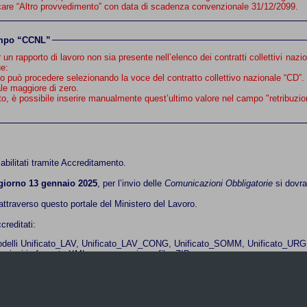
on in possesso, indicare “Altro provvedimento” con data di scadenza convenzionale 31/12/2099.
campo “CCNL”
on sia presente nell’elenco dei contratti collettivi nazionali proposti oppure non trovi corrispondenza 
ue:
ato può procedere selezionando la voce del contratto collettivo nazionale “CD”.
ale maggiore di zero.
icato, è possibile inserire manualmente quest’ultimo valore nel campo "retribu
 abilitati tramite Accreditamento.
 giorno 13 gennaio 2025
, per l’invio delle
Comunicazioni Obbligatorie
si dovran
ttraverso questo portale del Ministero del Lavoro.
reditati:
 modelli Unificato_LAV, Unificato_LAV_CONG, Unificato_SOMM, Unificato_URG,
cazioni in formato XML compresse in un file .ZIP
inviare